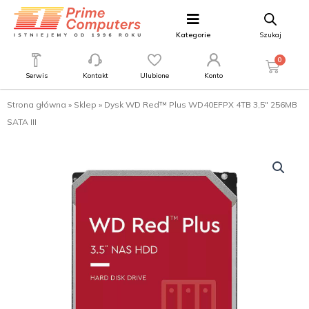
Kategorie
Szukaj
0
Serwis
Kontakt
Ulubione
Konto
Strona główna
»
Sklep
»
Dysk WD Red™ Plus WD40EFPX 4TB 3,5″ 256MB
SATA III