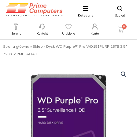
Kategorie
Szukaj
0
Serwis
Kontakt
Ulubione
Konto
Strona główna
»
Sklep
»
Dysk WD Purple™ Pro WD181PURP 18TB 3.5″
7200 512MB SATA III