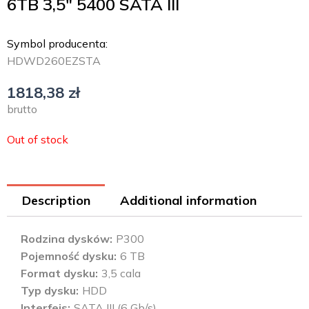
6TB 3,5″ 5400 SATA III
Symbol producenta:
HDWD260EZSTA
1818,38
zł
brutto
Out of stock
Description
Additional information
Rodzina dysków
P300
Pojemność dysku
6 TB
Format dysku
3,5 cala
Typ dysku
HDD
Interfejs
SATA III (6 Gb/s)