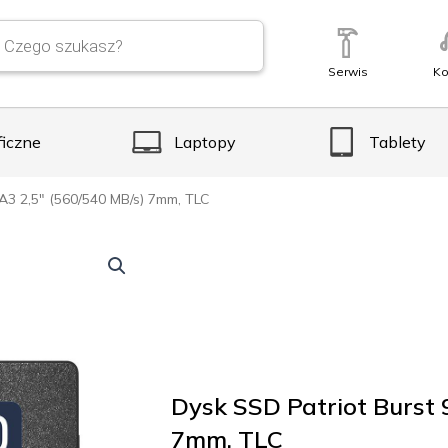
Serwis
Ko
ficzne
Laptopy
Tablety
A3 2,5″ (560/540 MB/s) 7mm, TLC
Dysk SSD Patriot Burst
7mm, TLC