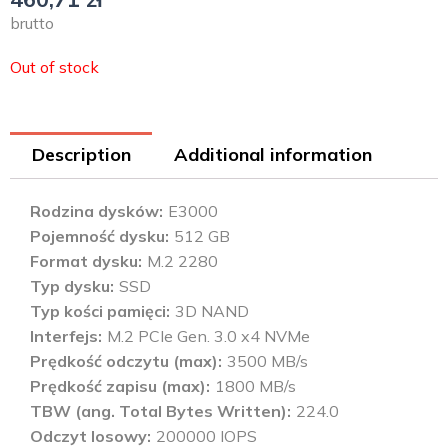
brutto
Out of stock
Description
Additional information
Rodzina dysków
E3000
Pojemność dysku
512 GB
Format dysku
M.2 2280
Typ dysku
SSD
Typ kości pamięci
3D NAND
Interfejs
M.2 PCIe Gen. 3.0 x4 NVMe
Prędkość odczytu (max)
3500 MB/s
Prędkość zapisu (max)
1800 MB/s
TBW (ang. Total Bytes Written)
224.0
Odczyt losowy
200000 IOPS