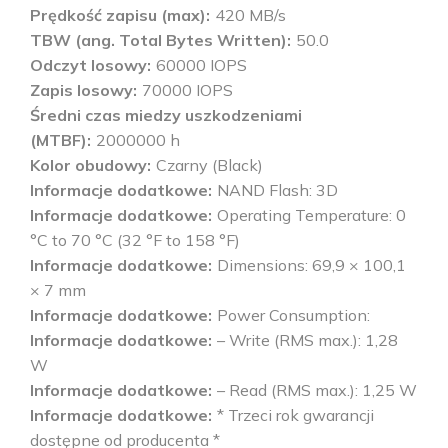
Prędkość zapisu (max)
420 MB/s
TBW (ang. Total Bytes Written)
50.0
Odczyt losowy
60000 IOPS
Zapis losowy
70000 IOPS
Średni czas miedzy uszkodzeniami
(MTBF)
2000000 h
Kolor obudowy
Czarny (Black)
Informacje dodatkowe
NAND Flash: 3D
Informacje dodatkowe
Operating Temperature: 0
°C to 70 °C (32 °F to 158 °F)
Informacje dodatkowe
Dimensions: 69,9 × 100,1
× 7 mm
Informacje dodatkowe
Power Consumption:
Informacje dodatkowe
– Write (RMS max.): 1,28
W
Informacje dodatkowe
– Read (RMS max.): 1,25 W
Informacje dodatkowe
* Trzeci rok gwarancji
dostępne od producenta *