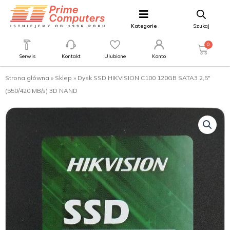
Kategorie
Szukaj
0
Serwis
Kontakt
Ulubione
Konto
Strona główna
»
Sklep
»
Dysk SSD HIKVISION C100 120GB SATA3 2,5″
(550/420 MB/s) 3D NAND