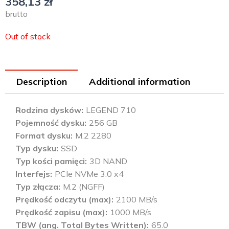
358,13
zł
brutto
Out of stock
Description
Additional information
Rodzina dysków
LEGEND 710
Pojemność dysku
256 GB
Format dysku
M.2 2280
Typ dysku
SSD
Typ kości pamięci
3D NAND
Interfejs
PCIe NVMe 3.0 x4
Typ złącza
M.2 (NGFF)
Prędkość odczytu (max)
2100 MB/s
Prędkość zapisu (max)
1000 MB/s
TBW (ang. Total Bytes Written)
65.0