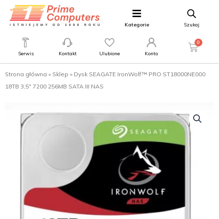
Kategorie
Szukaj
0
Serwis
Kontakt
Ulubione
Konto
Strona główna
»
Sklep
»
Dysk SEAGATE IronWolf™ PRO ST18000NE000
18TB 3,5″ 7200 256MB SATA III NAS